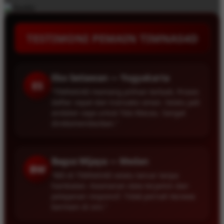
TESTIMONI PEMAIN TIMNAS4D
Eko Setiawan — Yogyakarta
ES
“TIMNAS4D memang pilihan terbaik. Proses
daftar cepat dan transaksi aman. Selalu jadi
andalan saya untuk Toto Macau. Sangat
direkomendasikan.”
Bagus Wijaya — Medan
BW
“WD di TIMNAS4D selalu lancar tanpa
hambatan. Keamanan data terjamin dan
pelayanan responsif. Tidak pernah kecewa
bermain di sini.”