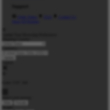
Support
Order Status
FAQ
Contact Us
Shop All Designs
Update Your Browsing Preferences
Shipping Country:
Currency:
Cancel
Katie:
5'10"
160
Select your person:
Male
Female
Height