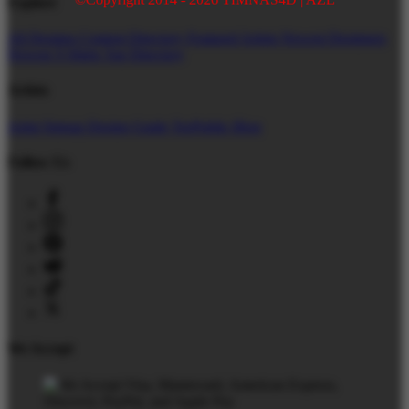
Explore
All Designs
Content Directory
Featured Artists
Newest Designers
Newest T-Shirts
Tag Directory
Artists
Artist Signup
Design Guide
TeePublic Blog
Follow Us
We Accept