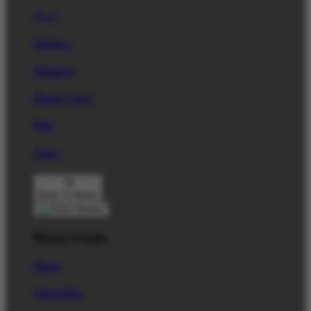
New!
Stickers
Magnets
Phone Cases
Pins
Totes
Back To Menu
Home Goods
Mugs
Tapestries