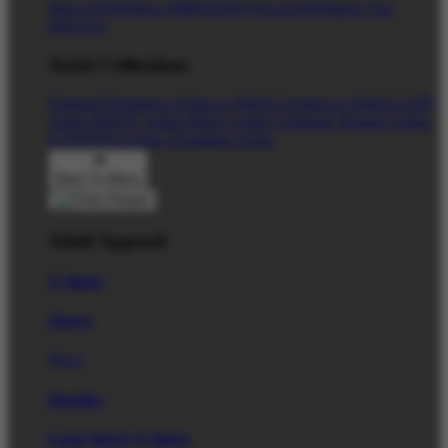
Shop All Designs
TIMNAS4D
Newest Designers
Tag
Directory
Artist Collections
Featured Designers
Artists to Watch
Creators to Watch
AAPI
Artists
BIPOC Artists
Black Artists
Celebrate Women Artists
LGBTQIA Artists
Ukrainian Artists
Back To Menu
Adult Apparel
T-Shirts
Shorts
New!
Hoodies
Long Sleeve T-Shirts