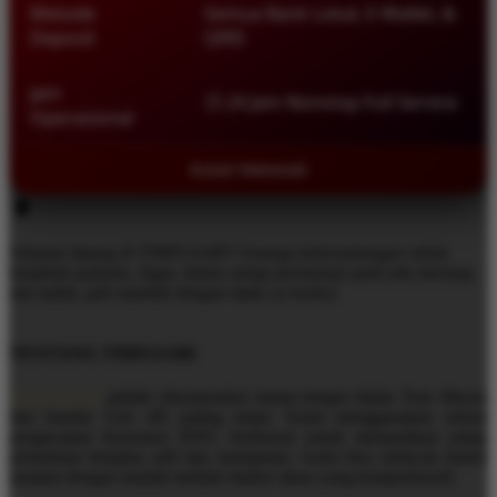
Metode
Semua Bank Lokal, E-Wallet, &
Deposit
QRIS
Jam
🕒 24 Jam Nonstop Full Service
Operasional
©2026 TIMNAS4D
Selamat datang di TIMNAS4D! Semoga keberuntungan selalu
berpihak padamu. Ingat, dalam setiap permainan pasti ada menang
dan kalah, jadi mainlah dengan bijak ya bosku!
TENTANG TIMNAS4D
TIMNAS4D
adalah rekomendasi utama tempat daftar Toto Macau
dan bandar Toto 4D paling aman. Kami menggunakan sistem
pengacakan bernomor RNG berlisensi untuk memastikan setiap
permainan berjalan adil dan transparan. Anda bisa melacak histori
taruhan dengan mudah melalui dasbor akun yang komprehensif.