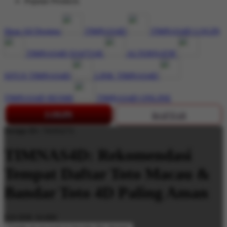
Popular Products
Shop All Designs
TIMNAS4D
TIMNAS4D LOGIN
TIMNAS4D DAFTAR
ALTERNATIF
SITUS TIMNAS4D
LINK TIMNAS4D
TIMNAS4D RESMI
TIMNAS4D ONLINE
LOGIN
DAFTAR
Design ID: 74165272
TIMNAS4D: Rekomendasi
Tempat Daftar Toto Macau &
Bandar Toto 4D Paling Aman
$18
IDR 10.000