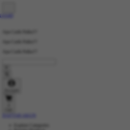
Apa Carik Palku??
Apa Carik Palku??
Apa Carik Palku??
Account
0
Cart
DAFTAR AKUN
Explore Categories