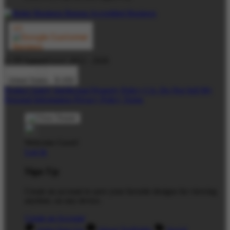
© TP Apparel LLC 2012 - 2026
United States - $ USD
Product Safety
Intellectual Property Policy
CA: Do Not Sell My
Personal Information
Privacy Policy
Terms
Welcome Guest!
Log In
Sign Up
Create an account to save your favorite designs for viewing
anytime, on any device.
Create an Account