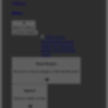
Wall Art
Pillows
Back To Menu
Shop Designs
Discover a classic design or new favorite artist
Apparel
Shop for Adults & Kids