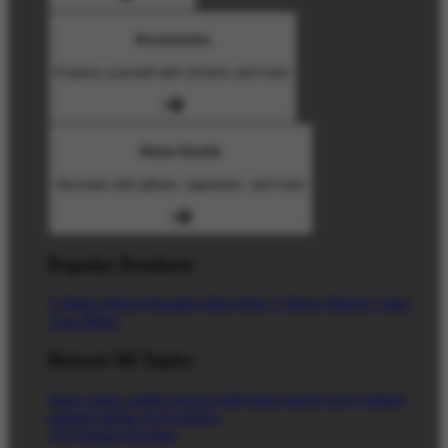
Accessories
Express yourself with stickers and more
Home Goods
Decorate with pillows, tapestries, and more
Popular Products
T-Shirts
Shorts
Hoodies
Hats
Kids T-Shirts
Stickers
Tank
Tops
Mugs
Browse All Topics
funny
music
anime
movies
television
sports
sci-fi
vintage
animals
drinks
food
politics
All Popular Designs